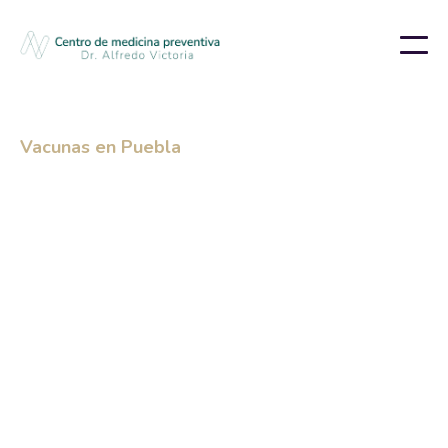
Vacunas en Puebla
Vacunas en Puebla:
Cuándo y Dónde
vacunarte
Si vives en Puebla y buscas protegerte a ti y
a tu familia, ¡has llegado al lugar correcto!
Vacúnate de forma segura, rápida y
confiable.