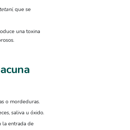
tetani
, que se
roduce una toxina
rosos.
vacuna
las o mordeduras.
ces, saliva u óxido.
 la entrada de