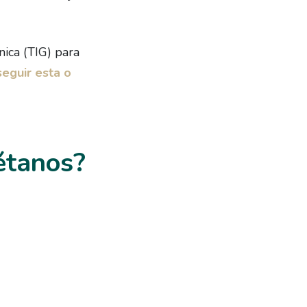
nica (TIG) para
eguir esta o
étanos?