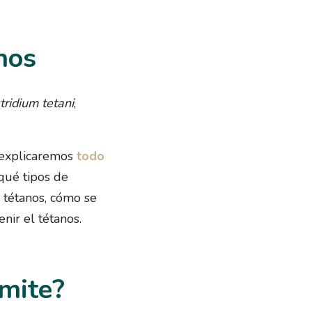
nos
tridium tetani
,
e explicaremos
todo
ué tipos de
l tétanos, cómo se
nir el tétanos.
smite?