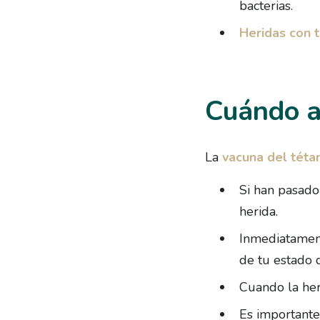
bacterias.
Heridas con t
Cuándo ap
La
vacuna del téta
Si han pasado
herida.
Inmediatament
de tu estado 
Cuando la her
Es importante